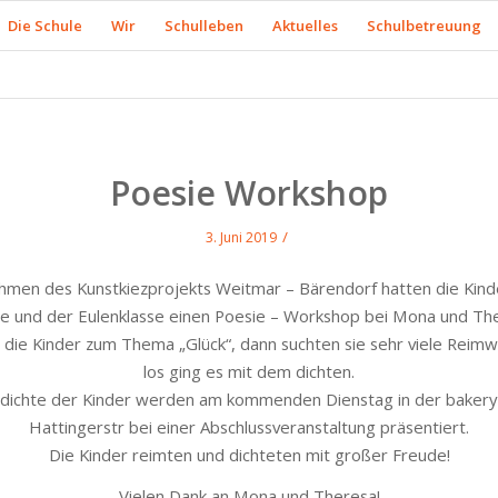
Die Schule
Wir
Schulleben
Aktuelles
Schulbetreuung
Poesie Workshop
/
3. Juni 2019
hmen des Kunstkiezprojekts Weitmar – Bärendorf hatten die Kind
se und der Eulenklasse einen Poesie – Workshop bei Mona und The
 die Kinder zum Thema „Glück“, dann suchten sie sehr viele Reim
los ging es mit dem dichten.
dichte der Kinder werden am kommenden Dienstag in der bakery
Hattingerstr bei einer Abschlussveranstaltung präsentiert.
Die Kinder reimten und dichteten mit großer Freude!
Vielen Dank an Mona und Theresa!