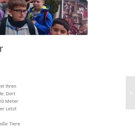
r
it Ihren
Mo
e. Dort
da
 30 Meter
er Letzt
oße Tiere