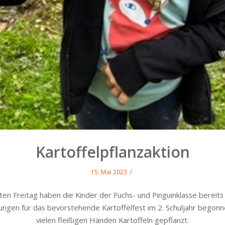
Kartoffelpflanzaktion
/
15. Mai 2023
ten Freitag haben die Kinder der Fuchs- und Pinguinklasse bereits
ungen für das bevorstehende Kartoffelfest im 2. Schuljahr begonn
vielen fleißigen Händen Kartoffeln gepflanzt.