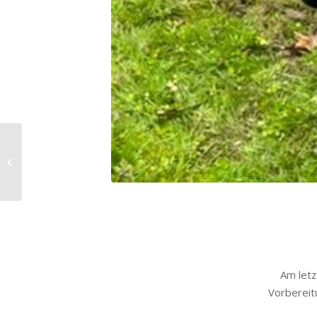
Fußballturnier An der
Maarbrücke
Am letz
Vorbereit