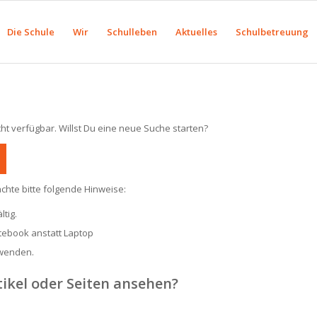
Die Schule
Wir
Schulleben
Aktuelles
Schulbetreuung
cht verfügbar. Willst Du eine neue Suche starten?
chte bitte folgende Hinweise:
tig.
otebook anstatt Laptop
rwenden.
tikel oder Seiten ansehen?