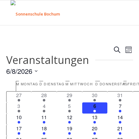
Verans
Ver
Suche
Mona
Ans
Veranstaltungen
Suche
Nav
und
6/8/2026
Ansich
Datum
Kalender
Naviga
M
MONTAG
D
DIENSTAG
M
MITTWOCH
D
DONNERSTAG
F
FREI
wählen.
von
1
1
1
1
1
27
28
29
30
31
Veranstaltungen
Veranstaltung
Veranstaltung
Veranstaltung
Veranstaltung
Veranstal
1
1
1
1
1
3
4
5
6
7
Veranstaltung
Veranstaltung
Veranstaltung
Veranstaltung
Veransta
1
1
1
1
1
10
11
12
13
14
Veranstaltung
Veranstaltung
Veranstaltung
Veranstaltung
Veranstal
1
1
1
1
1
17
18
19
20
21
Veranstaltung
Veranstaltung
Veranstaltung
Veranstaltung
Veranstal