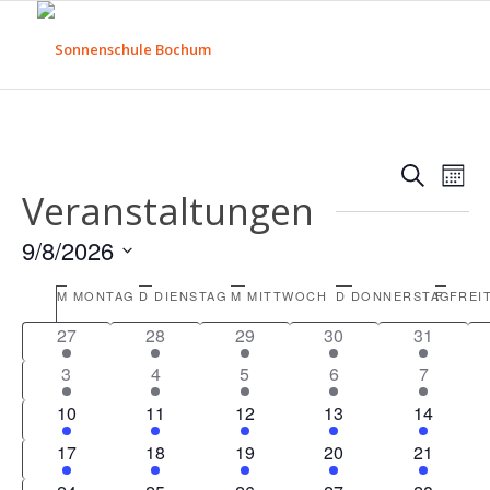
Verans
Ver
Suche
Mona
Ans
Veranstaltungen
Suche
Nav
und
9/8/2026
Ansich
Datum
Kalender
Naviga
M
MONTAG
D
DIENSTAG
M
MITTWOCH
D
DONNERSTAG
F
FREI
wählen.
von
1
1
1
1
1
27
28
29
30
31
Veranstaltungen
Veranstaltung
Veranstaltung
Veranstaltung
Veranstaltung
Veranstal
1
1
1
1
1
3
4
5
6
7
Veranstaltung
Veranstaltung
Veranstaltung
Veranstaltung
Veransta
1
1
1
1
1
10
11
12
13
14
Veranstaltung
Veranstaltung
Veranstaltung
Veranstaltung
Veranstal
1
1
1
1
1
17
18
19
20
21
Veranstaltung
Veranstaltung
Veranstaltung
Veranstaltung
Veranstal